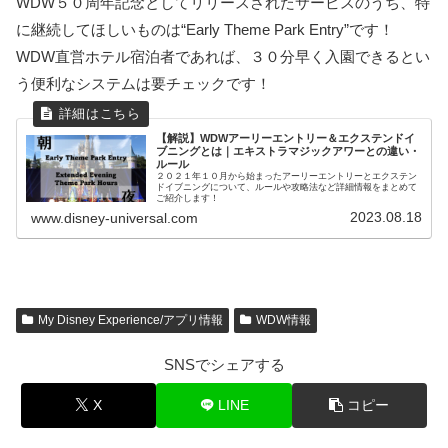
WDW５０周年記念としてリリースされたサービスのうち、特
に継続してほしいものは“Early Theme Park Entry”です！
WDW直営ホテル宿泊者であれば、３０分早く入園できるとい
う便利なシステムは要チェックです！
【解説】WDWアーリーエントリー＆エクステンドイ
ブニングとは｜エキストラマジックアワーとの違い・
ルール
２０２１年１０月から始まったアーリーエントリーとエクステン
ドイブニングについて、ルールや攻略法など詳細情報をまとめて
ご紹介します！
2023.08.18
www.disney-universal.com
My Disney Experience/アプリ情報
WDW情報
SNSでシェアする
X
LINE
コピー