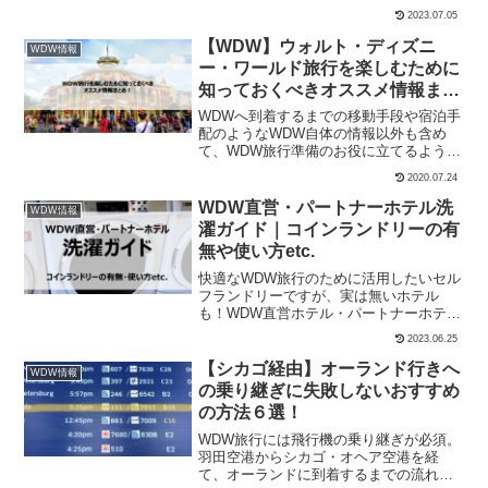
スやメモリーメーカー、フォトパスレン
2023.07.05
ズなどの内容・料金・使い方・おすすめ
ポイントをそれぞれ紹介します！
【WDW】ウォルト・ディズニ
WDW情報
ー・ワールド旅行を楽しむために
知っておくべきオススメ情報まと
め！
WDWへ到着するまでの移動手段や宿泊手
配のようなWDW自体の情報以外も含め
て、WDW旅行準備のお役に立てるように
わかりやすく情報をまとめました！
2020.07.24
WDW直営・パートナーホテル洗
WDW情報
濯ガイド｜コインランドリーの有
無や使い方etc.
快適なWDW旅行のために活用したいセル
フランドリーですが、実は無いホテル
も！WDW直営ホテル・パートナーホテル
のコインランドリーの有無や、無い場合
2023.06.25
の対処法をまとめました！
【シカゴ経由】オーランド行きへ
WDW情報
の乗り継ぎに失敗しないおすすめ
の方法６選！
WDW旅行には飛行機の乗り継ぎが必須。
羽田空港からシカゴ・オヘア空港を経
て、オーランドに到着するまでの流れ