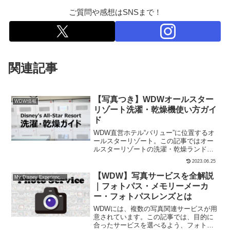
ご質問や感想はSNSまで！
関連記事
【写真つき】WDWオールスター
WDW情報
リゾート洗濯・乾燥機使い方ガイ
ド
WDW直営ホテル“バリュー”に位置するオ
ールスターリゾート。この記事ではオー
ルスターリゾートの洗濯・乾燥ランドリ
ーの使い方について、写真をたっぷり使
2023.06.25
って解説します。
【WDW】写真サービスを全解説
My Disney Experience/アプリ情報
｜フォトパス・メモリーメーカ
ー・フォトパスレンズとは
WDWには、複数の写真関連サービスが用
意されています。この記事では、目的に
合ったサービスを選べるよう、フォトパ