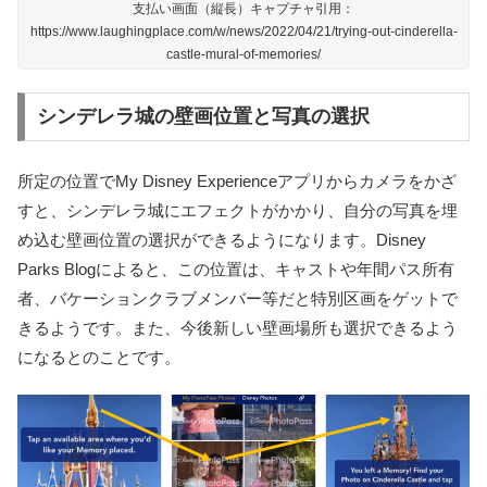
支払い画面（縦長）キャプチャ引用：
https://www.laughingplace.com/w/news/2022/04/21/trying-out-cinderella-
castle-mural-of-memories/
シンデレラ城の壁画位置と写真の選択
所定の位置でMy Disney Experienceアプリからカメラをかざ
すと、シンデレラ城にエフェクトがかかり、自分の写真を埋
め込む壁画位置の選択ができるようになります。Disney
Parks Blogによると、この位置は、キャストや年間パス所有
者、バケーションクラブメンバー等だと特別区画をゲットで
きるようです。また、今後新しい壁画場所も選択できるよう
になるとのことです。