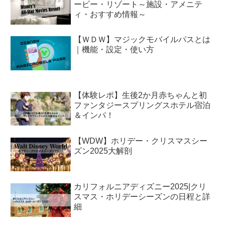
ービー・リゾート～施設・アメニテ
ィ・おすすめ情報～
【ＷＤＷ】マジックモバイルパスとは
｜機能・設定・使い方
【体験レポ】生後2か月赤ちゃんと初
ファンタジースプリングスホテル宿泊
＆インパ！
【WDW】ホリデー・クリスマスシー
ズン2025大解剖
カリフォルニアディズニー2025|クリ
スマス・ホリデーシーズンの日程と詳
細