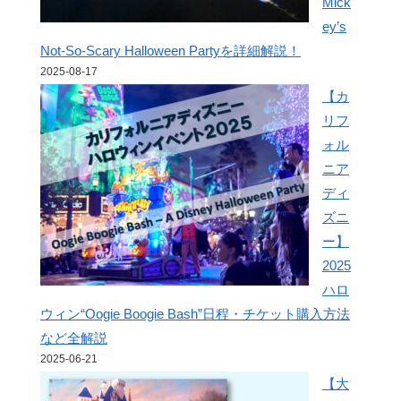
Mick
ey’s
Not-So-Scary Halloween Partyを詳細解説！
2025-08-17
【カ
リフ
ォル
ニア
ディ
ズニ
ー】
2025
ハロ
ウィン“Oogie Boogie Bash”日程・チケット購入方法
など全解説
2025-06-21
【大