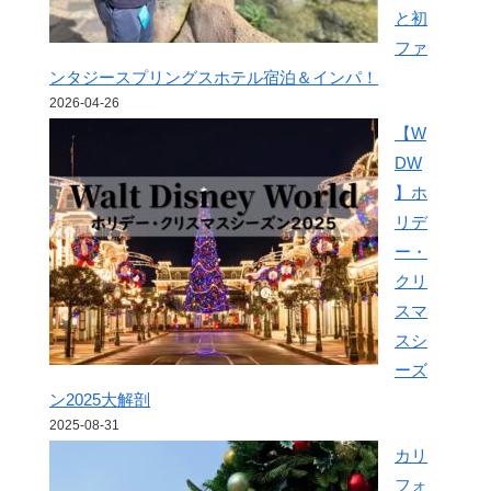
と初
ファ
ンタジースプリングスホテル宿泊＆インパ！
2026-04-26
【W
DW
】ホ
リデ
ー・
クリ
スマ
スシ
ーズ
ン2025大解剖
2025-08-31
カリ
フォ