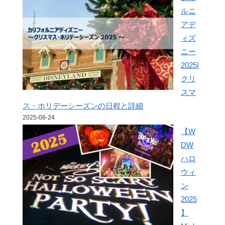
ルニ
アデ
ィズ
ニー
2025|
クリ
スマ
ス・ホリデーシーズンの日程と詳細
2025-08-24
【W
DW
ハロ
ウィ
ン
2025
】