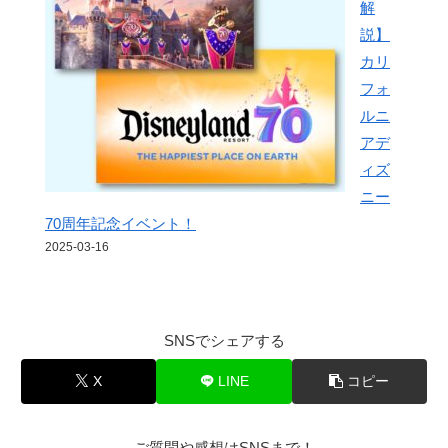
解
説】
カリ
フォ
ルニ
アデ
ィズ
ニー
70周年記念イベント！
2025-03-16
SNSでシェアする
X
LINE
コピー
ご質問や感想はSNSまで！