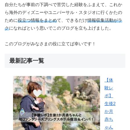
自分たちが事前の下調べで苦労した経験をふまえて、これか
ら海外のディズニーやユニバーサル・スタジオに行くかたの
ために
役立つ情報をまとめ
て、できるだけ
情報収集活動がラ
ク
になればという思いでこのブログを立ち上げました。
このブログがみなさまの役に立てば幸いです！
最新記事一覧
【体
験レ
ポ】
生後2
か月
赤ち
ゃん