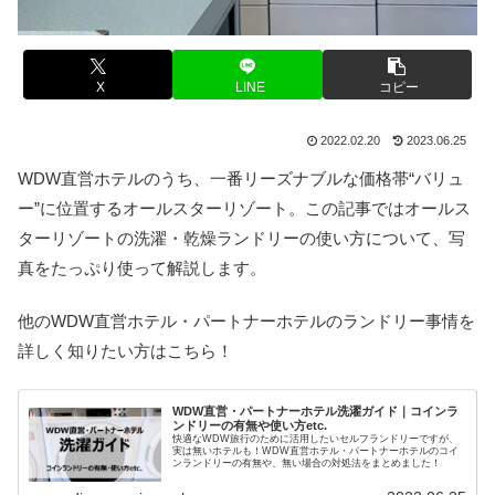
X
LINE
コピー
2022.02.20
2023.06.25
WDW直営ホテルのうち、一番リーズナブルな価格帯“バリュ
ー”に位置するオールスターリゾート。この記事ではオールス
ターリゾートの洗濯・乾燥ランドリーの使い方について、写
真をたっぷり使って解説します。
他のWDW直営ホテル・パートナーホテルのランドリー事情を
詳しく知りたい方はこちら！
WDW直営・パートナーホテル洗濯ガイド｜コインラ
ンドリーの有無や使い方etc.
快適なWDW旅行のために活用したいセルフランドリーですが、
実は無いホテルも！WDW直営ホテル・パートナーホテルのコイ
ンランドリーの有無や、無い場合の対処法をまとめました！