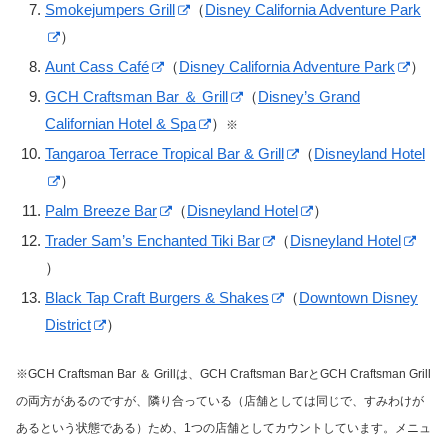
Smokejumpers Grill
（
Disney California Adventure Park
）
Aunt Cass Café
（
Disney California Adventure Park
）
GCH Craftsman Bar ＆ Grill
（
Disney’s Grand
Californian Hotel & Spa
）
※
Tangaroa Terrace Tropical Bar & Grill
（
Disneyland Hotel
）
Palm Breeze Bar
（
Disneyland Hotel
）
Trader Sam’s Enchanted Tiki Bar
（
Disneyland Hotel
）
Black Tap Craft Burgers & Shakes
（
Downtown Disney
District
）
※GCH Craftsman Bar ＆ Grillは、GCH Craftsman BarとGCH Craftsman Grill
の両方があるのですが、隣り合っている（店舗としては同じで、すみわけが
あるという状態である）ため、1つの店舗としてカウントしています。メニュ