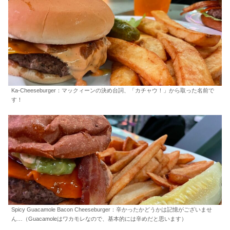
Ka-Cheeseburger：マックィーンの決め台詞、「カチャウ！」から取った名前で
す！
Spicy Guacamole Bacon Cheeseburger：辛かったかどうかは記憶がございませ
ん…（Guacamoleはワカモレなので、基本的には辛めだと思います）