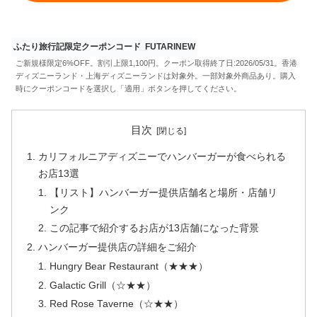
ふたり旅行記限定クーポンコード
FUTARINEW
ご新規様限定6%OFF。割引上限1,100円。クーポン取得終了日:2026/05/31。香港
ディズニーランド・上海ディズニーランドは対象外。一部対象外商品あり。購入
時にクーポンコードを選択し「適用」ボタンを押してください。
目次
カリフォルニアディズニーでハンバーガーが食べられる
お店13選
【リスト】ハンバーガー提供店舗名と場所・店舗リ
ンク
この記事で紹介するお店が13店舗になった背景
ハンバーガー提供店の詳細をご紹介
Hungry Bear Restaurant（★★★）
Galactic Grill（☆★★）
Red Rose Taverne（☆★★）