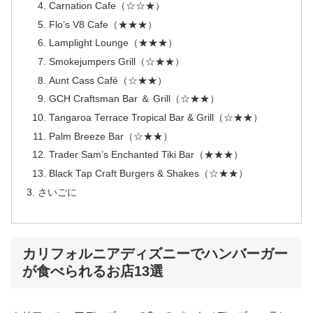
Carnation Cafe（☆☆★）
Flo’s V8 Cafe（★★★）
Lamplight Lounge（★★★）
Smokejumpers Grill（☆★★）
Aunt Cass Café（☆★★）
GCH Craftsman Bar ＆ Grill（☆★★）
Tangaroa Terrace Tropical Bar & Grill（☆★★）
Palm Breeze Bar（☆★★）
Trader Sam’s Enchanted Tiki Bar（★★★）
Black Tap Craft Burgers & Shakes（☆★★）
さいごに
カリフォルニアディズニーでハンバーガー
が食べられるお店13選